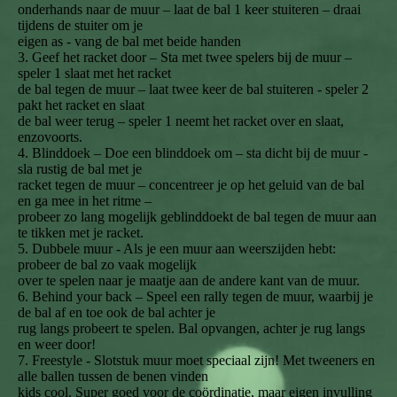
onderhands naar de muur – laat de bal 1 keer stuiteren – draai
tijdens de stuiter om je
eigen as - vang de bal met beide handen
3. Geef het racket door – Sta met twee spelers bij de muur –
speler 1 slaat met het racket
de bal tegen de muur – laat twee keer de bal stuiteren - speler 2
pakt het racket en slaat
de bal weer terug – speler 1 neemt het racket over en slaat,
enzovoorts.
4. Blinddoek – Doe een blinddoek om – sta dicht bij de muur -
sla rustig de bal met je
racket tegen de muur – concentreer je op het geluid van de bal
en ga mee in het ritme –
probeer zo lang mogelijk geblinddoekt de bal tegen de muur aan
te tikken met je racket.
5. Dubbele muur - Als je een muur aan weerszijden hebt:
probeer de bal zo vaak mogelijk
over te spelen naar je maatje aan de andere kant van de muur.
6. Behind your back – Speel een rally tegen de muur, waarbij je
de bal af en toe ook de bal achter je
rug langs probeert te spelen. Bal opvangen, achter je rug langs
en weer door!
7. Freestyle - Slotstuk muur moet speciaal zijn! Met tweeners en
alle ballen tussen de benen vinden
kids cool. Super goed voor de coördinatie, maar eigen invulling