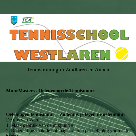
Tennistraining in Zuidlaren en Annen
MuurMasters - Oefenen op de Tennismuur
Oefeningen tennismuur - Zo tennis je tegen de oefenmuur
De tips van Ward:
1. Maak gebruik van de mikpunten
2. Bedenk hoe vaak de bal mag stuiteren per oefening voordat je