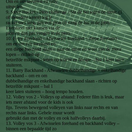
Om en om serveren en rally
uitspelen.
9. Steve Bucket - Pion challenge - Sla de bal tegen de muur, (1
of meerdere keren) leg je
racket snel weg, pak een pion en vang de bal in de pion.
Eventueel met kaatsen via de
pion en dan pas vangen in de pion.
10. Ferry Forehand - Afwisselen forehand + diepe forehand –
om en om een forehand en
een diepe forehand slaan – naar de muur en weer van de muur
lopen – richten op
hetzelfde mikpunt - letten op kracht en hoogte – bal 1 keer laten
stuiteren.
11. Barry Backhand - Afwisselen dubbelhandige + enkelhandige
backhand – om en om
dubbelhandige en enkelhandige backhand slaan - richten op
hetzelfde mikpunt – bal 1
keer laten stuiteren – hoog tempo houden.
12. Volley vos 2 - Volleys op afstand: Federer film is leuk, maar
iets meer afstand voor de kids is ook
fijn. Tevens bewegend volleyen van links naar rechts en van
rechts naar links. Gehele muur wordt
gebruikt dan met de volley en ook halfvolleys daarbij.
13. Volley vos 3 - Afwisselen forehand en backhand volley –
binnen een bepaalde tijd zo