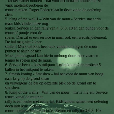
– racket stabiel houden – bal voor het lichaam houden en zo
vaak mogelijk proberen de
muur te raken. Roger Federer laat in deze video de oefening
zien.
5. King of the wall 1 – Win van de muur - Service staat erin
maar kids vinden deze nog
leuker. Service en dan rally van 4, 6, 8, 10 en dan puntje voor de
muur of puntje voor de
speler. Dan zit er een service in maar ook een wedstrijdelement.
De bal mag niet 2 keer
stuiten! Merk dat kids heel leuk vinden om tegen de muur
punten te halen of niet.
Moeilijkheidsgraad kan hierin omhoog door meer vaart en
tempo te spelen met de muur.
6. Service beest – kies mikpunt 1 of mikpunt 2 en probeer 5
ballen in het mikpunt te raken.
7. Smash koning - Smashen – bal net voor de muur van hoog
naar laag op de grond slaan
en vervolgens de bal op dezelfde plek op de grond om te
smashen.
8. King of the wall 2 - Win van de muur – met z’n 2-en: Service
return vanaf de muur en
rally is een leuke met een 2-tal. Kids vinden samen een oefening
doen ook leuk. Service
muur mikpunt dan ook schuin. Return en rally tot 4,6,8, 10x.