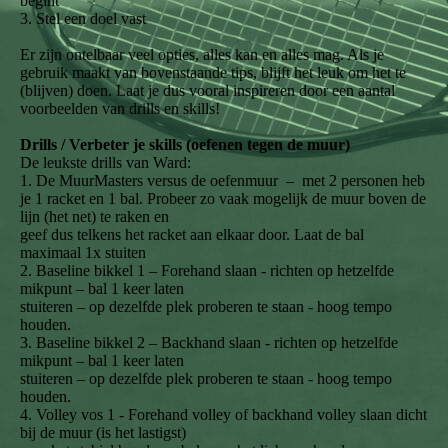
begint
3. Stel een doel vast
Er zijn ontelbaar veel opties, alles kan en alles mag. Als je
gebruik maakt van bovenstaande tips, blijft het leuk om het te
(blijven) doen. Laat je dus vooral inspireren door een aantal
voorbeelden van drills en skills!
Drills / Verbeter je skills (oefenen tegen de muur)
De leukste drills van Ward:
1. De MuurMasters versus de oefenmuur – met 2 personen heb
je 1 racket en 1 bal. Probeer zo vaak mogelijk de muur boven de
lijn (het net) te raken en
geef dus telkens het racket aan elkaar door. Laat de bal
maximaal 1x stuiten
2. Baseline bikkel 1 – Forehand slaan - richten op hetzelfde
mikpunt – bal 1 keer laten
stuiteren – op dezelfde plek proberen te staan - hoog tempo
houden.
3. Baseline bikkel 2 – Backhand slaan - richten op hetzelfde
mikpunt – bal 1 keer laten
stuiteren – op dezelfde plek proberen te staan - hoog tempo
houden.
4. Volley vos 1 - Forehand volley of backhand volley slaan dicht
bij de muur (is het lastigst)