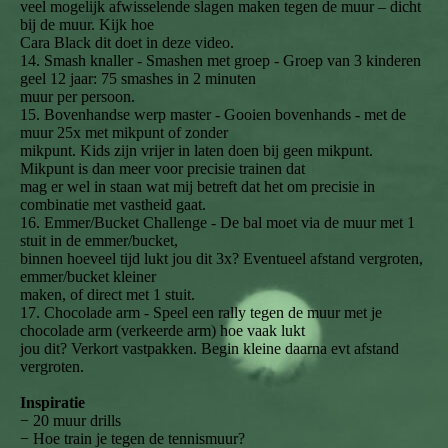
veel mogelijk afwisselende slagen maken tegen de muur – dicht
bij de muur. Kijk hoe
Cara Black dit doet in deze video.
14. Smash knaller - Smashen met groep - Groep van 3 kinderen
geel 12 jaar: 75 smashes in 2 minuten
muur per persoon.
15. Bovenhandse werp master - Gooien bovenhands - met de
muur 25x met mikpunt of zonder
mikpunt. Kids zijn vrijer in laten doen bij geen mikpunt.
Mikpunt is dan meer voor precisie trainen dat
mag er wel in staan wat mij betreft dat het om precisie in
combinatie met vastheid gaat.
16. Emmer/Bucket Challenge - De bal moet via de muur met 1
stuit in de emmer/bucket,
binnen hoeveel tijd lukt jou dit 3x? Eventueel afstand vergroten,
emmer/bucket kleiner
maken, of direct met 1 stuit.
17. Chocolade arm - Speel een rally tegen de muur met je
chocolade arm (verkeerde arm) hoe vaak lukt
jou dit? Verkort vastpakken. Begin kleine daarna evt afstand
vergroten.
Inspiratie
− 20 muur drills
− Hoe train je tegen de tennismuur?