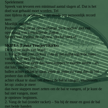
Spelelement
Spreek van tevoren een minimaal aantal slagen af. Dat is het
doel wat gehaald moet worden. Tel
mee tijdens de oefening en zet steeds een persoonlijk record
neer.
Moeilijk maken?
Probeer een punt uit een wedstrijd ‘na te spelen’ met een
opvolging van verschillende slagen.
Spreek van tevoren de opbouw van het punt af.
SKILLS (Leuke Trucjes/TRicks)
De leukste skills van Ward
1. Vang de bal (met racket) – sla de bal rustig tegen de muur –
vang de bal met één hand
zonder daarvoor meer dan twee stappen te moeten zetten – als
dat lukt, probeer twee
ballen achter elkaar te slaan tegen de muur en vang dan de bal –
probeer dan drie ballen
achter elkaar te slaan om daarna de bal te vangen, enzovoorts –
let op: zodra je meer
dan twee stappen moet zetten om de bal te vangen, of je kunt de
bal niet vangen, moet
je opnieuw beginnen.
2. Vang de bal (zonder racket) – Sta bij de muur en gooi de bal
met beide handen