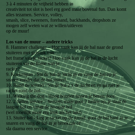
3 à 4 minuten de vrijheid hebben in
creativiteit tot slot is heel erg goed maar bovenal fun. Dan komt
alles tezamen. Service, volley,
smash, slice, tweeners, forehand, backhands, dropshots ze
mogen zelf weten wat ze willen/uitleven
op de muur!
Los van de muur – andere tricks
8. Hammer challenge – Hoe vaak kan jij de bal naar de grond
stuiteren met gebruik van
het frame van je racket? Hoe vaak kan jij de bal in de lucht
stuiteren via de frame van je
racket?
9. Koekenpan - Sla de bal de lucht in en vang de bal op je
snaren zonder dat de bal stuitert.
10. Rond de wereld - Sla de bal 2 x de lucht en en ga met je
racket rond de bal.
11. Walking the dog - Hoog houden tussen je benen door.
12. 2 ballen service – Serveer, maar gooi 2 ballen op, je slaat de
laagste bal en vangt de hoogste bal
(wel moeilijk maar erg leuk als het lukt).
13. Stuiter bal - Leg je racket op de grond, gooi de bal hard in je
snaren en vang de bal in je broekzak of
sla daarna een service